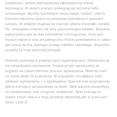
działalności. Jestem jednoosobową rękodzielniczą marką
biżuteryjną. W swoich pracach posługuję się techniką haftu
sutaszowego. Wyroby biżuteryjne noszą nazwę “sutasz”. Jest to
biżuteria tekstylna oparta na wiskozowo-jedwabnych pasmach
sutaszu. W składzie znajdują się również szklane kryształki, koraliki,
filc, wiskozowe chwosty lub inne pasmanteryjne dodatki. Biżuteria
wykonywana jest ze stali szlachetnej (chirurgicznej), która jest
wysoce odporna oraz antyalergiczna. Proces powstawania w całości
jest pracą ręczną, wymaga dużego nakładu czasowego. Wszystkie
projekty to moje autorskie pomysły.
Produkty powstają w pojedynczych egzemplarzach. Odtwarzam je
na indywidualne zamówienie. Produkcja jest ograniczona ze
względu na czasochłonność procesu wytwarzania. Obecnie mam
na stanie około 50 produktów. W przyszłości chciałabym mieć
zdolność wytwarzania 1-2 egzemplarzy dziennie oraz przynajmniej
jednej transakcji sprzedażowej na dzień. Takie warunki pozwoliłyby
mi zarejestrować oraz utrzymać działalność. Teraz pracuję na
stałym innym etacie a moja sprzedaż rękodzieła jest w granicach
limitu 1300 zł.