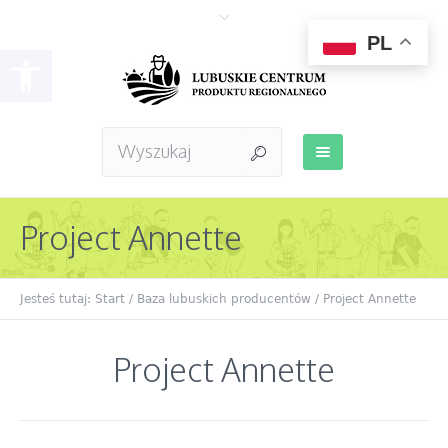
PL
Otwórz pasek narzędzi
Project Annette
Jesteś tutaj:
Start
/
Baza lubuskich producentów
/ Project Annette
Project Annette