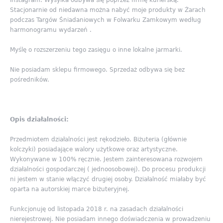
Stacjonarnie od niedawna można nabyć moje produkty w Żarach
podczas Targów Śniadaniowych w Folwarku Zamkowym według
harmonogramu wydarzeń .
Myślę o rozszerzeniu tego zasięgu o inne lokalne jarmarki.
Nie posiadam sklepu firmowego. Sprzedaż odbywa się bez
pośredników.
Opis dział
alności:
Przedmiotem działalności jest rękodzieło. Biżuteria (głównie
kolczyki) posiadające walory użytkowe oraz artystyczne.
Wykonywane w 100% ręcznie. Jestem zainteresowana rozwojem
działalności gospodarczej ( jednoosobowej). Do procesu produkcji
ni jestem w stanie włączyć drugiej osoby. Działalność miałaby być
oparta na autorskiej marce biżuteryjnej.
Funkcjonuję od listopada 2018 r. na zasadach działalności
nierejestrowej. Nie posiadam innego doświadczenia w prowadzeniu