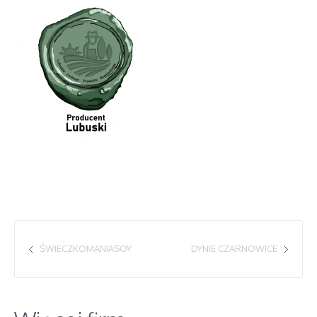
ŚWIECZKOMANIASOY
DYNIE CZARNOWICE