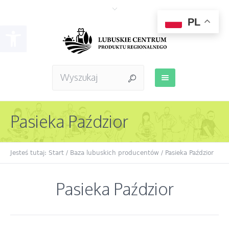
PL
Otwórz pasek narzędzi
Pasieka Paździor
Jesteś tutaj:
Start
/
Baza lubuskich producentów
/ Pasieka Paździor
Pasieka Paździor