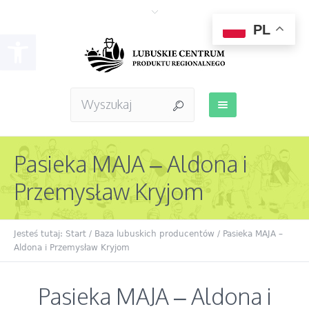
PL
Otwórz pasek narzędzi
Pasieka MAJA – Aldona i
Przemysław Kryjom
Jesteś tutaj:
Start
/
Baza lubuskich producentów
/ Pasieka MAJA –
Aldona i Przemysław Kryjom
Pasieka MAJA – Aldona i