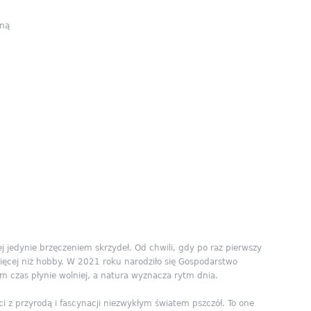
iną
j jedynie brzęczeniem skrzydeł. Od chwili, gdy po raz pierwszy
więcej niż hobby. W 2021 roku narodziło się Gospodarstwo
ym czas płynie wolniej, a natura wyznacza rytm dnia.
ci z przyrodą i fascynacji niezwykłym światem pszczół. To one