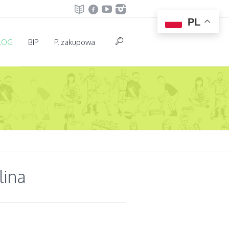
PL
LOG
BIP
P. zakupowa
lina