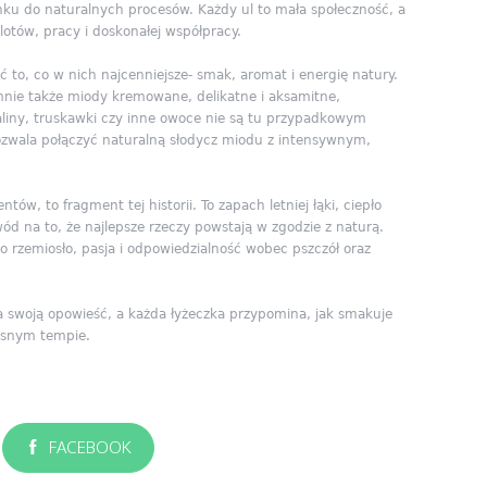
unku do naturalnych procesów. Każdy ul to mała społeczność, a
lotów, pracy i doskonałej współpracy.
 to, co w nich najcenniejsze- smak, aromat i energię natury.
nie także miody kremowane, delikatne i aksamitne,
liny, truskawki czy inne owoce nie są tu przypadkowym
zwala połączyć naturalną słodycz miodu z intensywnym,
ntów, to fragment tej historii. To zapach letniej łąki, ciepło
wód na to, że najlepsze rzeczy powstają w zgodzie z naturą.
o rzemiosło, pasja i odpowiedzialność wobec pszczół oraz
swoją opowieść, a każda łyżeczka przypomina, jak smakuje
łasnym tempie.
FACEBOOK