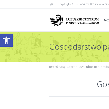
ul. Fryderyka Chopina 14
,
65-031
Zielona Gó
Akt
Otwórz pasek narzędzi
Gospodarstwo pa
Jesteś tutaj:
Start
/
Baza lubuskich prod
Gos