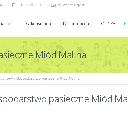
ra
+48 68 326 74 01
sekretariat@lcpr.pl
ualności
Dla konsumenta
Dla producenta
O LCPR
B
sieczne Miód Malina
ucentów
/ Gospodarstwo pasieczne Miód Malina
podarstwo pasieczne Miód Ma