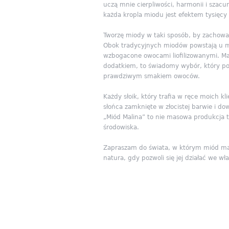
uczą mnie cierpliwości, harmonii i szac
każda kropla miodu jest efektem tysięcy 
Tworzę miody w taki sposób, by zachować
Obok tradycyjnych miodów powstają u m
wzbogacone owocami liofilizowanymi. Ma
dodatkiem, to świadomy wybór, który po
prawdziwym smakiem owoców.
Każdy słoik, który trafia w ręce moich klie
słońca zamknięte w złocistej barwie i do
„Miód Malina” to nie masowa produkcja t
środowiska.
Zapraszam do świata, w którym miód ma 
natura, gdy pozwoli się jej działać we w